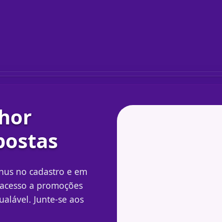
lhor
postas
nus no cadastro e em
 acesso a promoções
ualável. Junte-se aos