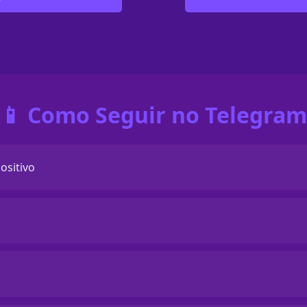
📱 Como Seguir no Telegram
ositivo