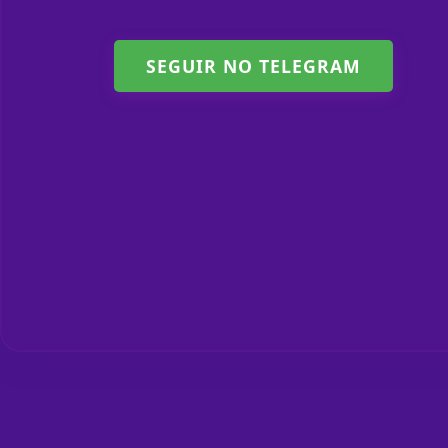
SEGUIR NO TELEGRAM