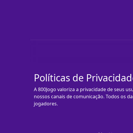
Políticas de Privacida
A 800Jogo valoriza a privacidade de seus u
nossos canais de comunicação. Todos os dad
jogadores.