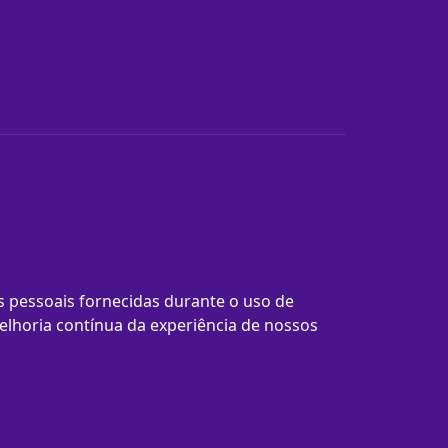
s pessoais fornecidas durante o uso de
elhoria contínua da experiência de nossos