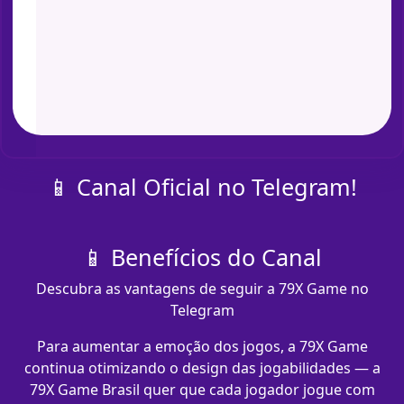
📱 Canal Oficial no Telegram!
📱 Benefícios do Canal
Descubra as vantagens de seguir a 79X Game no
Telegram
Para aumentar a emoção dos jogos, a 79X Game
continua otimizando o design das jogabilidades — a
79X Game Brasil quer que cada jogador jogue com