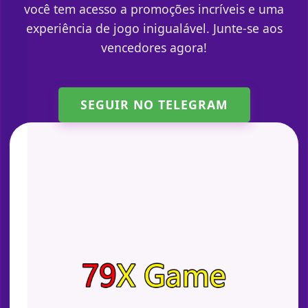
você tem acesso a promoções incríveis e uma
experiência de jogo inigualável. Junte-se aos
vencedores agora!
SEGUIR NO TELEGRAM