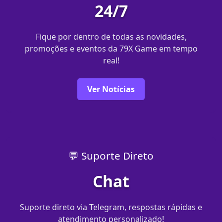
24/7
Fique por dentro de todas as novidades,
promoções e eventos da 79X Game em tempo
real!
Ver Notícias
💬 Suporte Direto
Chat
Suporte direto via Telegram, respostas rápidas e
atendimento personalizado!