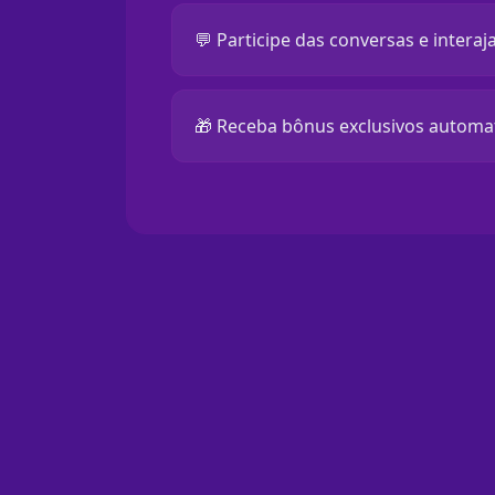
💬 Participe das conversas e interaj
🎁 Receba bônus exclusivos autom