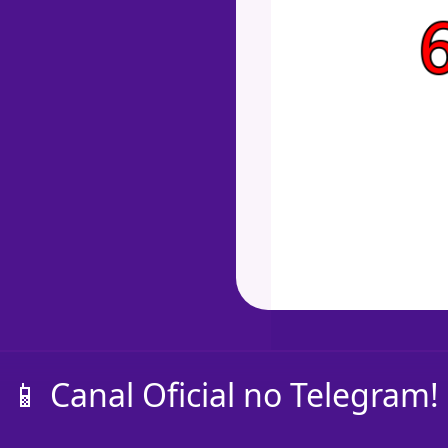
📱 Canal Oficial no Telegram!