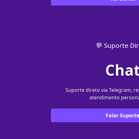
💬 Suporte Di
Cha
Suporte direto via Telegram, r
atendimento persona
Falar Suport