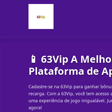
📱 63Vip A Melho
Plataforma de A
Cadastre-se na 63Vip para ganhar bônu
recarga. Com a 63Vip, você tem acesso 
uma experiência de jogo inigualável. J
agora!