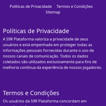
Políticas de Privacidade
Termos e Condições
Sitemap
Políticas de Privacidade
A 59R Plataforma valoriza a privacidade de seus
usuários e está empenhada em proteger todas as
informações pessoais fornecidas durante o uso de
nossos canais de comunicação. Todos os dados
coletados são utilizados exclusivamente para fins de
melhoria contínua da experiência de nossos jogadores.
Termos e Condições
Os usuários da 59R Plataforma concordam em