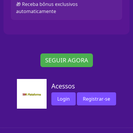
🎁 Receba bônus exclusivos
automaticamente
SEGUIR AGORA
Acessos
Login
Registrar-se